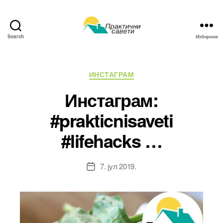
Search
Изборник
Практични
савети
Категорије
ИНСТАГРАМ
Инстаграм:
#prakticnisaveti
#lifehacks …
7. јул 2019.
Датум
чланка