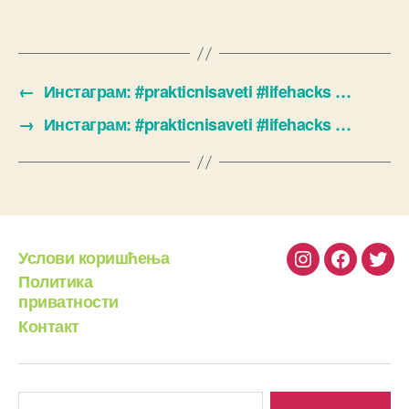
←
Инстаграм: #prakticnisaveti #lifehacks …
→
Инстаграм: #prakticnisaveti #lifehacks …
Услови коришћења
Instagram
Facebook
Twit
Политика
приватности
Контакт
Претрага