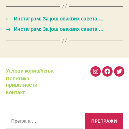
←
Инстаграм: За још оваквих савета …
→
Инстаграм: За још оваквих савета …
Услови коришћења
Instagram
Facebook
Twit
Политика
приватности
Контакт
Претрага
за: