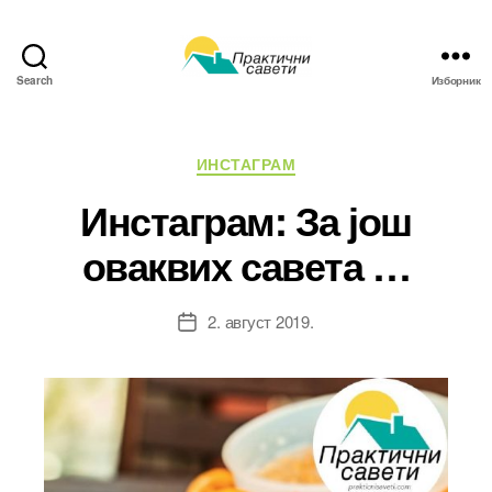
Search
Изборник
Практични
савети
Категорије
ИНСТАГРАМ
Инстаграм: За још
оваквих савета …
2. август 2019.
Датум
чланка