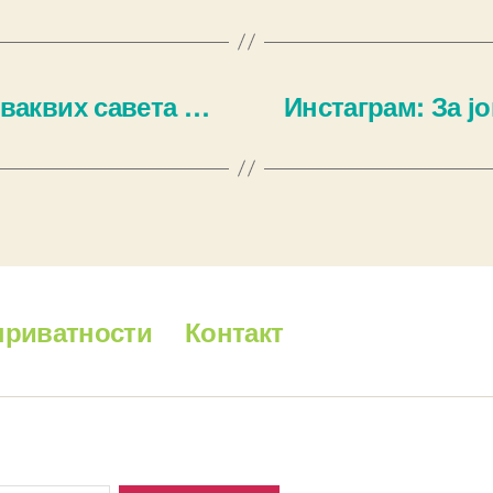
оваквих савета …
Инстаграм: За ј
приватности
Контакт