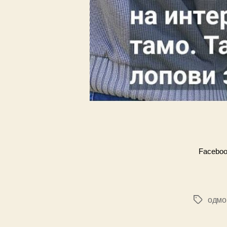
Facebo
одмо
Ознаке