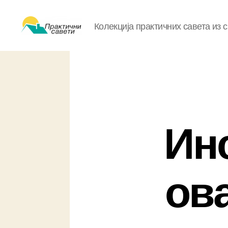
Колекција практичних савета из 
Практични
савети
Инс
ов