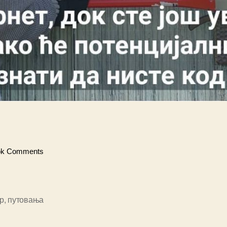
ok Comments
р
,
путовања