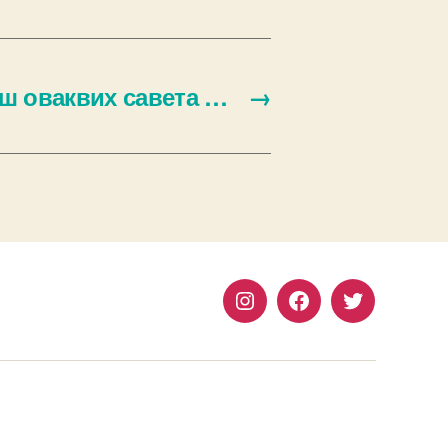
ош оваквих савета …
→
Instagram
Facebook
Twitter