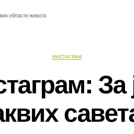
свих области живота
Категорије
ИНСТАГРАМ
таграм: За
аквих савет