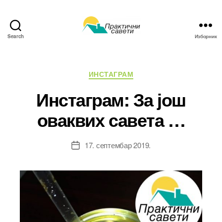
Search
Изборник
Практични
савети
Категорије
ИНСТАГРАМ
Инстаграм: За још
оваквих савета …
17. септембар 2019.
Датум
чланка