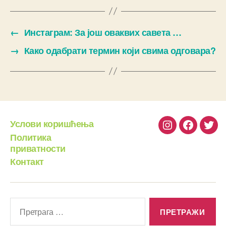
←
Инстаграм: За још оваквих савета …
→
Како одабрати термин који свима одговара?
Услови коришћења
Instagram
Facebook
Twit
Политика
приватности
Контакт
Претрага
за: