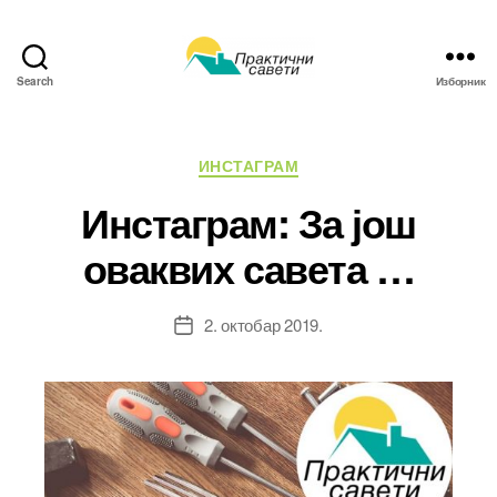
Search
Изборник
Практични
савети
Категорије
ИНСТАГРАМ
Инстаграм: За још
оваквих савета …
2. октобар 2019.
Датум
чланка