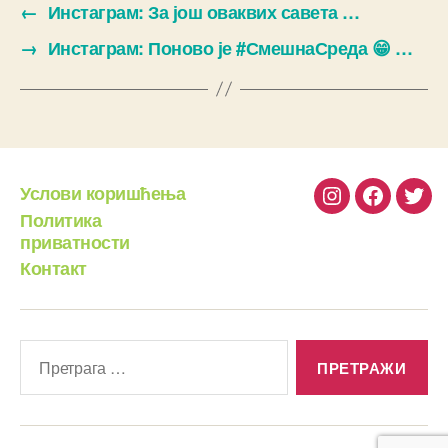
←
Инстаграм: За још оваквих савета …
→
Инстаграм: Поново је #СмешнаСреда 😁 …
Услови коришћења
Instagram
Facebook
Twit
Политика
приватности
Контакт
Претрага
за: