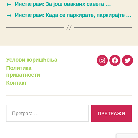
←
Инстаграм: За још оваквих савета …
→
Инстаграм: Када се паркирате, паркирајте …
Услови коришћења
Instagram
Facebook
Twit
Политика
приватности
Контакт
Претрага
за: