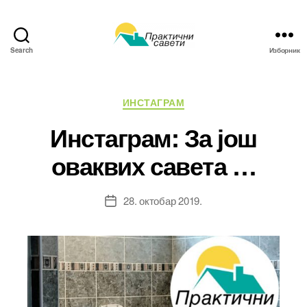
Search
Изборник
Практични
савети
Категорије
ИНСТАГРАМ
Инстаграм: За још
оваквих савета …
28. октобар 2019.
Датум
чланка