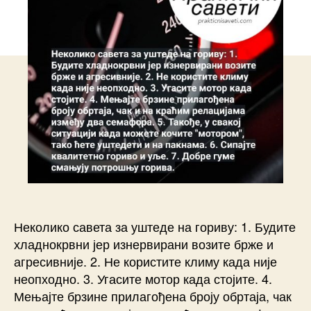
Неколико савета за уштеде на гориву: 1. Будите
хладнокрвни јер изнервирани возите брже и
агресивније. 2. Не користите климу када није
неопходно. 3. Угасите мотор када стојите. 4.
Мењајте брзине прилагођена броју обртаја, чак