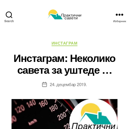
Search
Изборник
Практични
савети
Категорије
ИНСТАГРАМ
Инстаграм: Неколико
савета за уштеде …
24. децембар 2019.
Датум
чланка