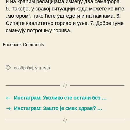
и на краћим релацијама између два семафора.
5. Такође, у свакој ситуацији када можете кочите
„мотором“, тако ћете уштедети и на пакнама. 6.
Сипајте квалитетно гориво и уље. 7. Добре гуме
смањују потрошњу горива.
Facebook Comments
саобраћај
,
уштеда
Ознаке
←
Инстаграм: Уколико сте остали без …
→
Инстаграм: Зашто је смех здрав? …