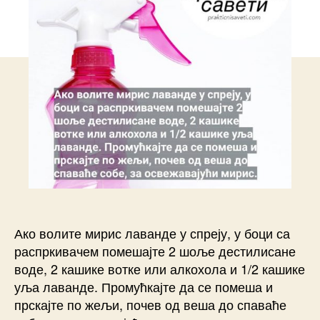
Ако волите мирис лаванде у спреју, у боци са
распркивачем помешајте 2 шоље дестилисане
воде, 2 кашике вотке или алкохола и 1/2 кашике
уља лаванде. Промућкајте да се помеша и
прскајте по жељи, почев од веша до спаваће