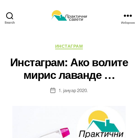
Search
Изборник
Практични
савети
Категорије
ИНСТАГРАМ
Инстаграм: Ако волите
мирис лаванде …
1. јануар 2020.
Датум
чланка