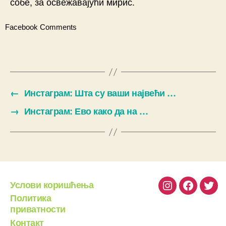
собе, за освежавајући мирис.
Facebook Comments
←
Инстаграм: Шта су ваши највећи …
→
Инстаграм: Ево како да на …
Услови коришћења
Instagram
Facebook
Twit
Политика
приватности
Контакт