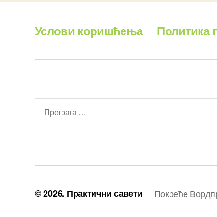
Услови коришћења
Политика 
Претрага
за:
© 2026.
Практични савети
Покреће Вордп