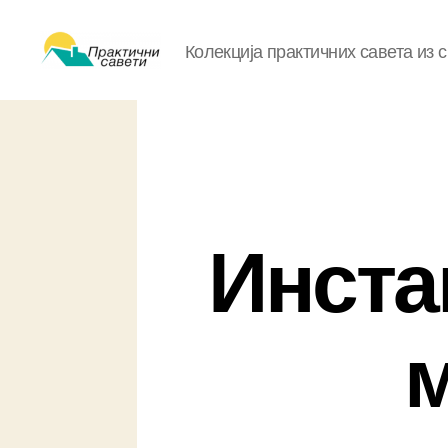
Колекција практичних савета из 
Практични
савети
Инста