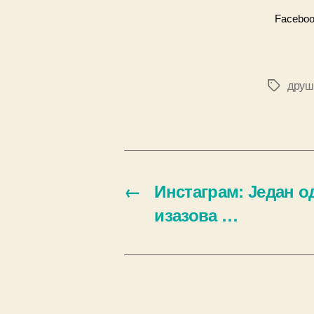
Facebo
друш
Ознаке
←
Инстаграм: Један о
изазова …