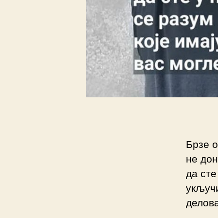
Брзе о
не дон
да сте
укључи
делова