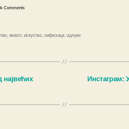
ok Comments
тво
,
живот
,
искуство
,
лифехацк
,
одлуке
д највећих
Инстаграм: 