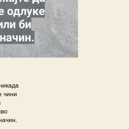
 никада
е чини
м
иво
начин.