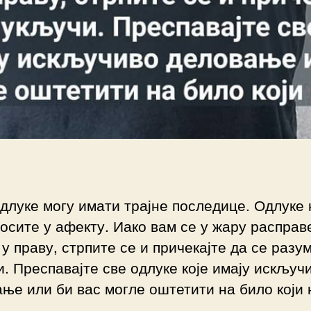
длуке могу имати трајне последице. Одлуке
осите у афекту. Иако вам се у жару расправ
 у праву, стрпите се и причекајте да се разу
. Преспавајте све одлуке које имају искључ
ње или би вас могле оштетити на било који 