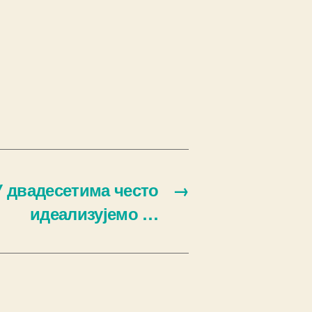
У двадесетима често
→
идеализујемо …