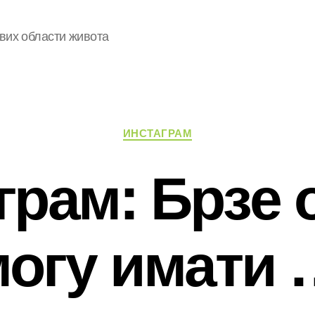
свих области живота
Категорије
ИНСТАГРАМ
грам: Брзе 
могу имати 