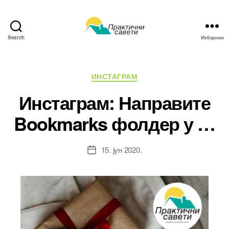
Search
Изборник
Практични
савети
Категорије
ИНСТАГРАМ
Инстаграм: Направите
Bookmarks фолдер у …
15. јун 2020.
Датум
чланка