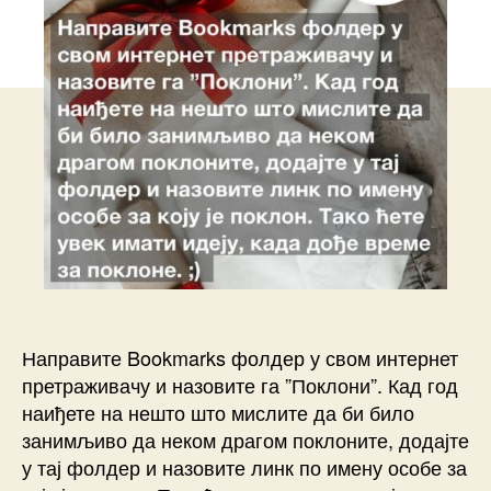
Направите Bookmarks фолдер у свом интернет
претраживачу и назовите га ”Поклони”. Кад год
наиђете на нешто што мислите да би било
занимљиво да неком драгом поклоните, додајте
у тај фолдер и назовите линк по имену особе за