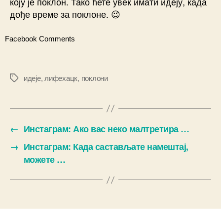
коју је поклон. Тако ћете увек имати идеју, када
дође време за поклоне. 😉 ⠀
Facebook Comments
идеје
,
лифехацк
,
поклони
Ознаке
←
Инстаграм: Ако вас неко малтретира …
→
Инстаграм: Када састављате намештај,
можете …