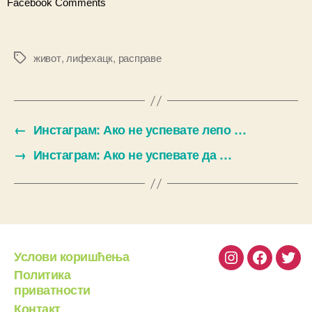
Facebook Comments
живот
,
лифехацк
,
расправе
Ознаке
←
Инстаграм: Ако не успевате лепо …
→
Инстаграм: Ако не успевате да …
Услови коришћења
Instagram
Facebook
Twit
Политика
приватности
Контакт