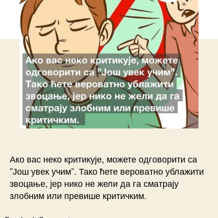
Ако вас неко критикује, можете одговорити са
”Још увек учим”. Тако ћете вероватно ублажити
звоцање, јер нико не жели да га сматрају
злобним или превише критичким. ⠀