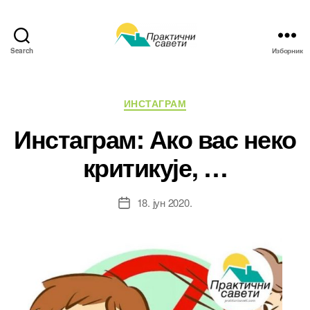
Search
Изборник
Практични
савети
Категорије
ИНСТАГРАМ
Инстаграм: Ако вас неко
критикује, …
18. јун 2020.
Датум
чланка