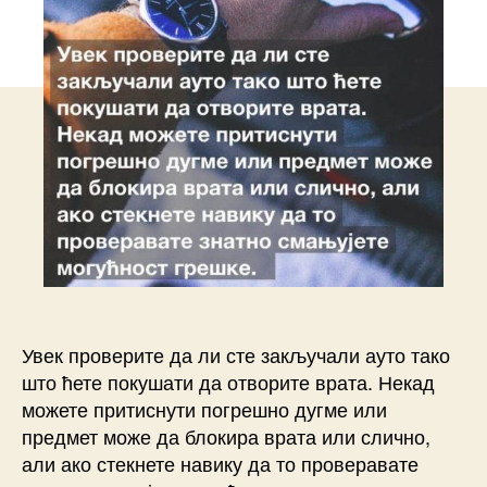
Увек проверите да ли сте закључали ауто тако
што ћете покушати да отворите врата. Некад
можете притиснути погрешно дугме или
предмет може да блокира врата или слично,
али ако стекнете навику да то проверавате