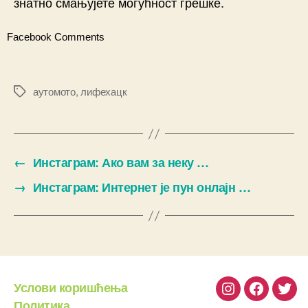
знатно смањујете могућност грешке. ⠀
Facebook Comments
аутомото
,
лифехацк
Ознаке
←
Инстаграм: Ако вам за неку …
→
Инстаграм: Интернет је пун онлајн …
Услови коришћења
Instagram
Facebook
Twit
Политика