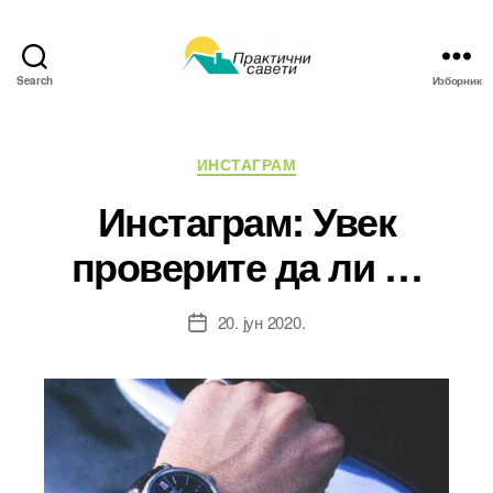
Search
Изборник
Практични
савети
Категорије
ИНСТАГРАМ
Инстаграм: Увек
проверите да ли …
20. јун 2020.
Датум
чланка