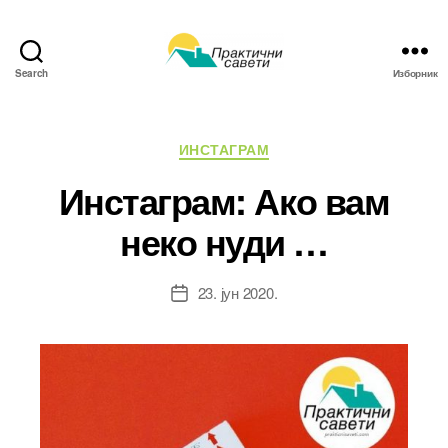
Search
Изборник
Практични
савети
Категорије
ИНСТАГРАМ
Инстаграм: Ако вам
неко нуди …
23. јун 2020.
Датум
чланка