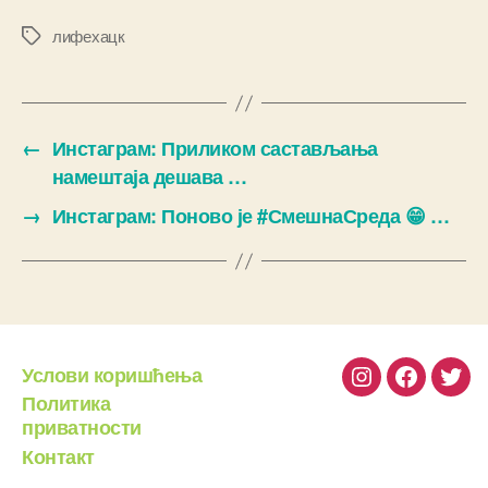
лифехацк
Ознаке
←
Инстаграм: Приликом састављања
намештаја дешава …
→
Инстаграм: Поново је #СмешнаСреда 😁 …
Услови коришћења
Instagram
Facebook
Twit
Политика
приватности
Контакт