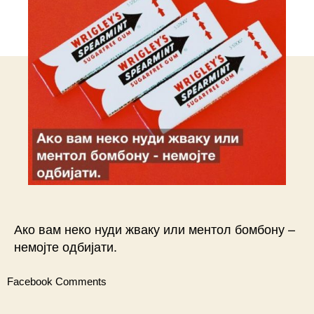
Ако вам неко нуди жваку или ментол бомбону –
немојте одбијати. ⠀
Facebook Comments