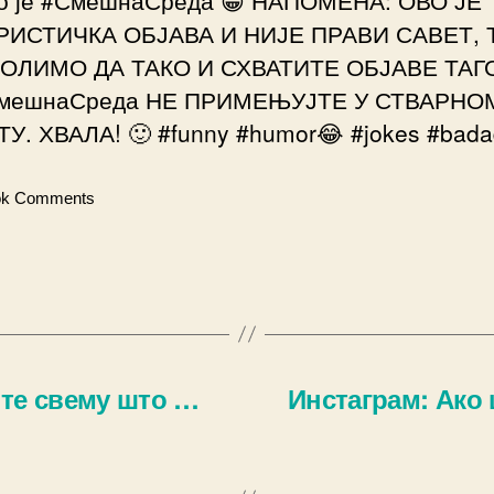
ИСТИЧКА ОБЈАВА И НИЈЕ ПРАВИ САВЕТ, 
ОЛИМО ДА ТАКО И СХВАТИТЕ ОБЈАВЕ ТАГ
мешнаСреда НЕ ПРИМЕЊУЈТЕ У СТВАРНО
У. ХВАЛА! 🙂 #funny #humor😂 #jokes #bada
ok Comments
јте свему што …
Инстаграм: Ако 