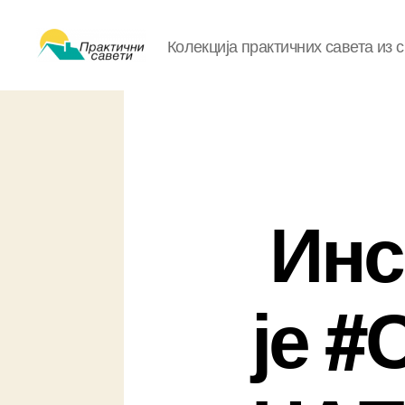
Колекција практичних савета из 
Практични
савети
Инс
је 