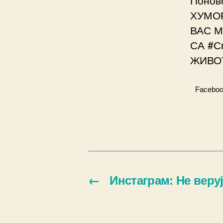
ХУМОР
ВАС М
СА #С
ЖИВОТ
Facebo
←
Инстаграм: Не веру