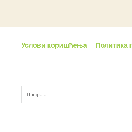
Услови коришћења
Политика 
Претрага
за: