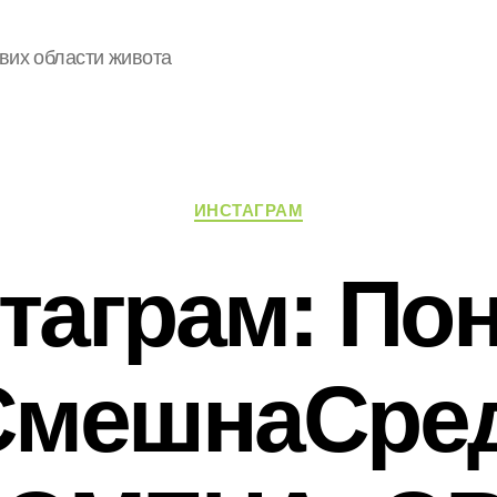
свих области живота
Категорије
ИНСТАГРАМ
таграм: По
#СмешнаСред