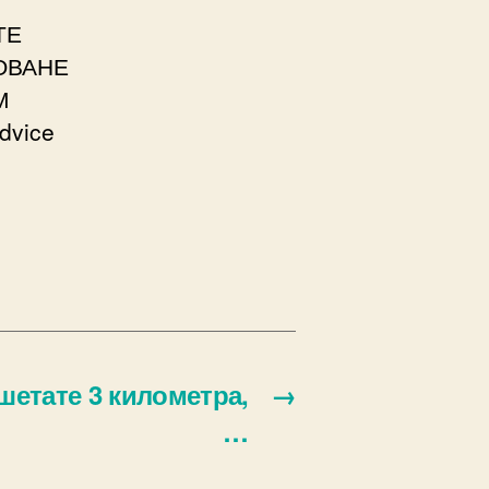
ТЕ
ОВАНЕ
М
dvice
шетате 3 километра,
→
…