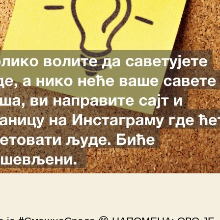
о је #СмешнаСреда 😁 НАПОМЕНА: ОВО ЈЕ