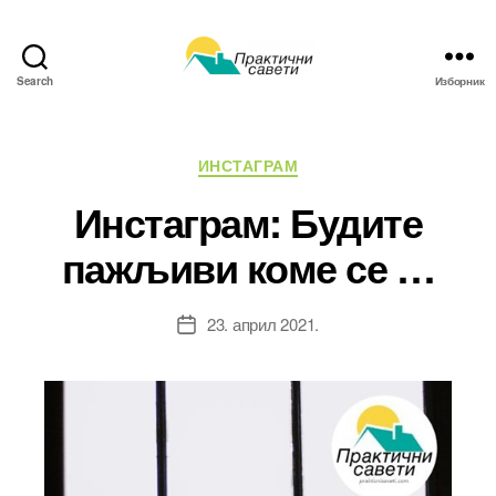
Search
Изборник
Практични
савети
Категорије
ИНСТАГРАМ
Инстаграм: Будите
пажљиви коме се …
23. април 2021.
Датум
чланка