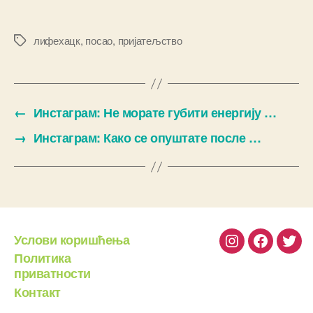
лифехацк
,
посао
,
пријатељство
Ознаке
←
Инстаграм: Не морате губити енергију …
→
Инстаграм: Како се опуштате после …
Услови коришћења
Instagram
Facebook
Twit
Политика
приватности
Контакт