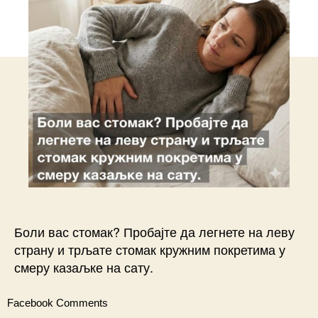
Боли вас стомак? Пробајте да легнете на леву
страну и трљате стомак кружним покретима у
смеру казаљке на сату.
Facebook Comments