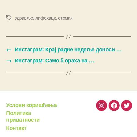
здравље
,
лифехацк
,
стомак
Ознаке
←
Инстаграм: Крај радне недеље доноси …
→
Инстаграм: Само 5 ораха на …
Услови коришћења
Instagram
Facebook
Twit
Политика
приватности
Контакт