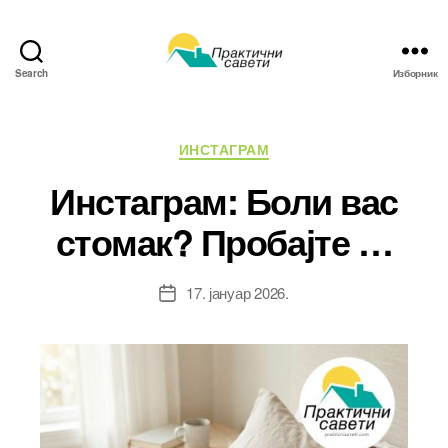
Search
Изборник
Практични
савети
Категорије
ИНСТАГРАМ
Инстаграм: Боли вас
стомак? Пробајте …
17. јануар 2026.
Датум
чланка