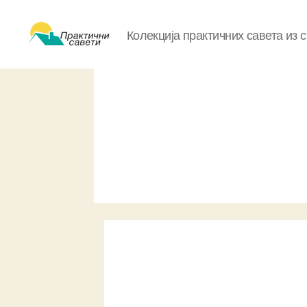
Колекција практичних савета из 
Практични
савети