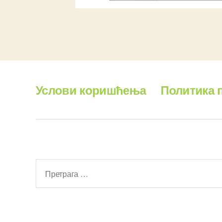
Услови коришћења
Политика 
Претрага
за: