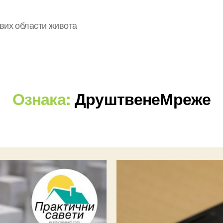
свих области живота
Ознака:
ДруштвенеМреже