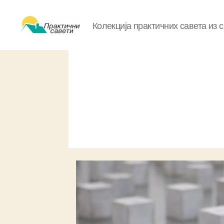
Колекција практичних савета из 
Практични
савети