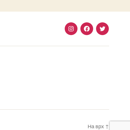
Instagram
Facebook
Twitter
На врх
↑