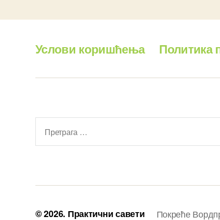
Услови коришћења
Политика 
Претрага
за:
© 2026.
Практични савети
Покреће Вордп