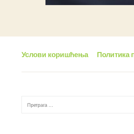
Услови коришћења
Политика 
Претрага
за: