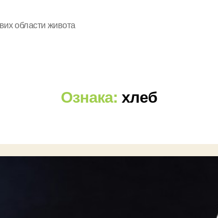
свих области живота
Ознака:
хлеб