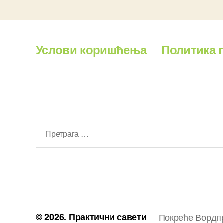
Услови коришћења
Политика 
Претрага
за:
© 2026.
Практични савети
Покреће Вордп