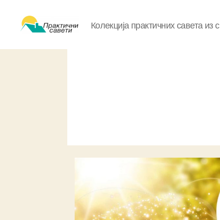
Колекција практичних савета из 
Практични
савети