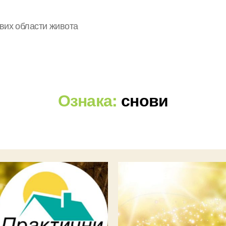
свих области живота
Ознака:
снови