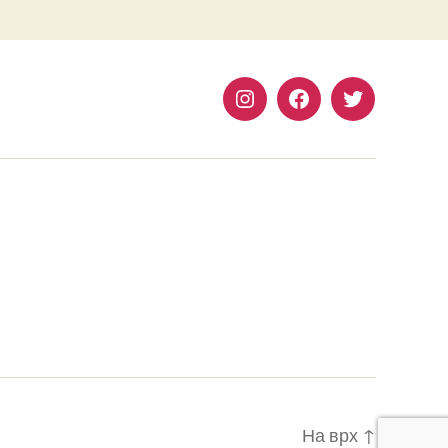
Instagram
Facebook
Twitter
На врх
↑