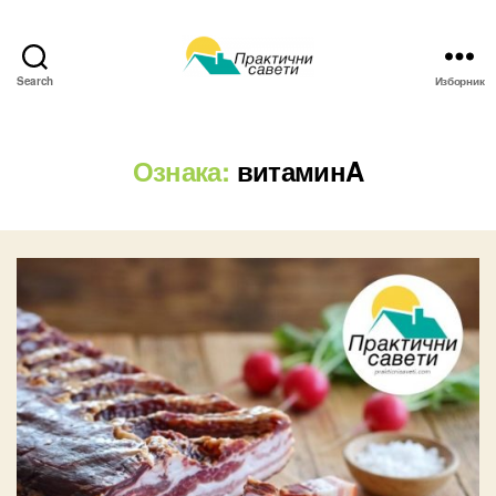
Search
Изборник
Практични
савети
Ознака:
витаминA