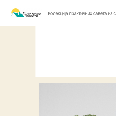
Колекција практичних савета из 
Практични
савети