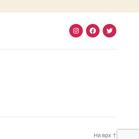
Instagram
Facebook
Twitter
На врх
↑