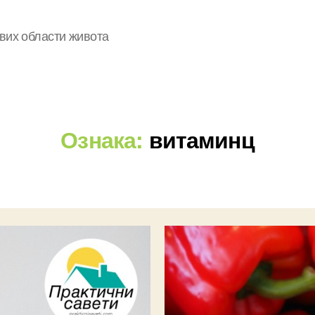
свих области живота
Ознака:
витаминц