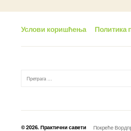
Услови коришћења
Политика 
Претрага
за:
© 2026.
Практични савети
Покреће Вордп