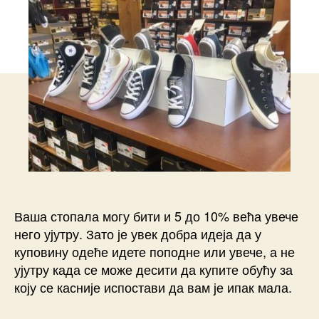
Ваша стопала могу бити и 5 до 10% већа увече
него ујутру. Зато је увек добра идеја да у
куповину одеће идете поподне или увече, а не
ујутру када се може десити да купите обућу за
коју се касније испостави да вам је ипак мала.