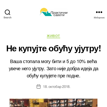
Search
Изборник
Практични
савети
Категорије
ЖИВОТ
Не купујте обућу ујутру!
Ваша стопала могу бити и 5 до 10% већа
увече него ујутру. Зато није добра идеја да
обућу купујете пре подне.
18. октобар 2018.
Датум
чланка