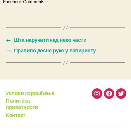
Facebook Comments
←
Шта наручити кад неко части
→
Правило десне руке у лавиринту
Услови коришћења
Instagram
Facebook
Twit
Политика
приватности
Контакт