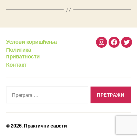
Услови коришћења
Instagram
Facebook
Twit
Политика
приватности
Контакт
Претрага
за:
© 2026.
Практични савети
Горе
↑