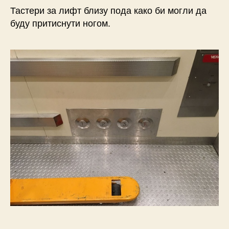
Тастери за лифт близу пода како би могли да
буду притиснути ногом.