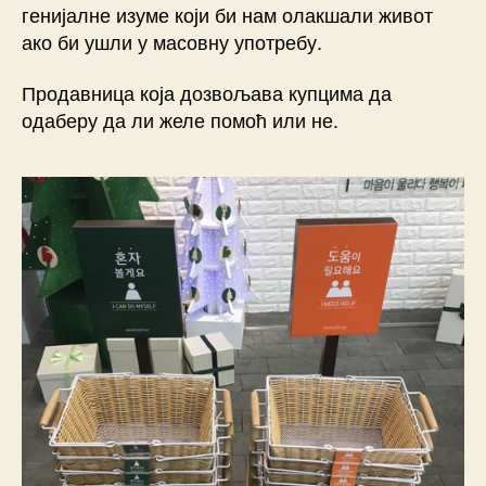
генијалне изуме који би нам олакшали живот
ако би ушли у масовну употребу.
Продавница која дозвољава купцима да
одаберу да ли желе помоћ или не.