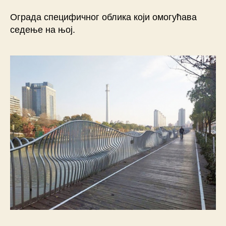
Ограда специфичног облика који омогућава
седење на њој.