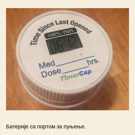
Батерије са портом за пуњење.