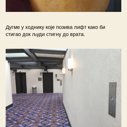
Дугме у ходнику које позива лифт како би
стигао док људи стигну до врата.