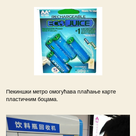
Пекиншки метро омогућава плаћање карте
пластичним боцама.