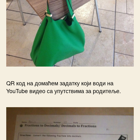
QR код на домаћем задатку који води на
YouTube видео са упутствима за родитеље.