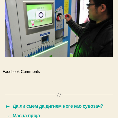
Facebook Comments
←
Да ли смем да дигнем ноге као сувозач?
→
Масна проја