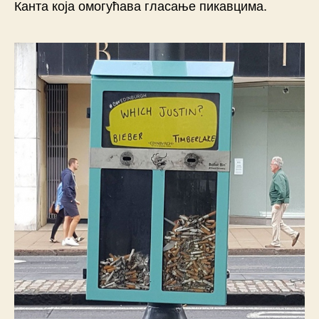
Канта која омогућава гласање пикавцима.