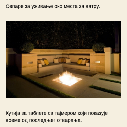
Сепаре за уживање око места за ватру.
Кутија за таблете са тајмером који показује
време од последњег отварања.