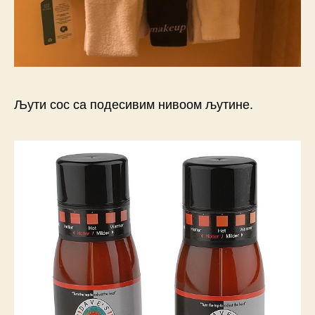
Љути сос са подесивим нивоом љутине.