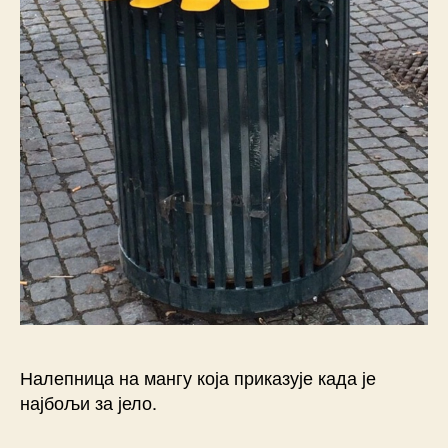
Налепница на мангу која приказује када је
најбољи за јело.