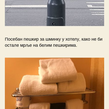
Посебан пешкир за шминку у хотелу, како не би
остале мрље на белим пешкирима.