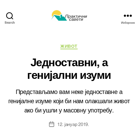
Search
Изборник
Практични
савети
Категорије
ЖИВОТ
Једноставни, а
генијални изуми
Представљамо вам неке једноставне а
генијалне изуме који би нам олакшали живот
ако би ушли у масовну употребу.
12. јануар 2019.
Датум
чланка