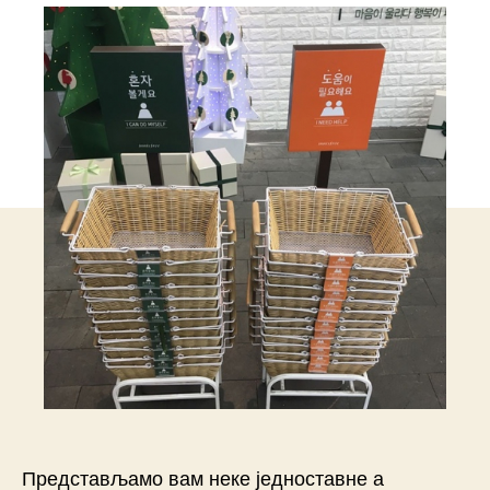
Представљамо вам неке једноставне а