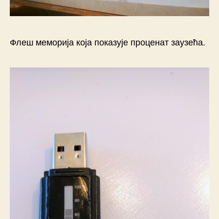
Флеш меморија која показује проценат заузећа.