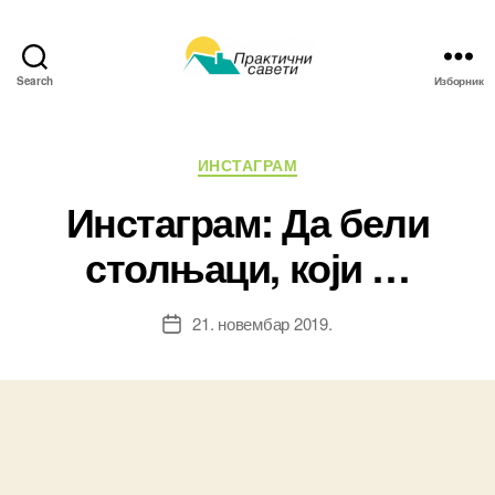
Search
Изборник
Практични
савети
Категорије
ИНСТАГРАМ
Инстаграм: Да бели
столњаци, који …
21. новембар 2019.
Датум
чланка