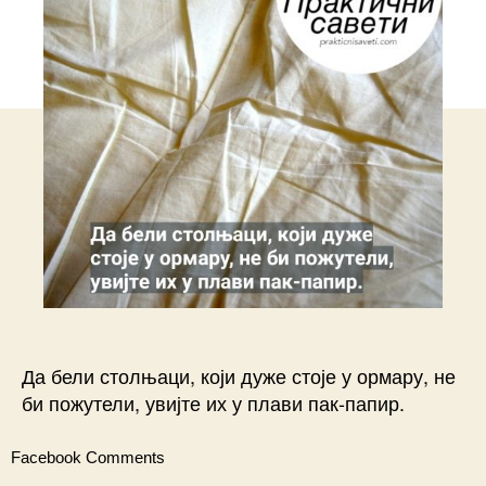
Да бели столњаци, који дуже стоје у ормару, не
би пожутели, увијте их у плави пак-папир.
Facebook Comments