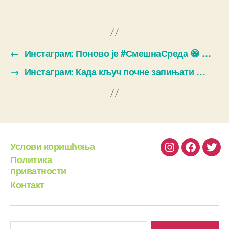
←
Инстаграм: Поново је #СмешнаСреда 😁 …
→
Инстаграм: Када кључ почне запињати …
Услови коришћења
Instagram
Facebook
Twit
Политика
приватности
Контакт
Претрага