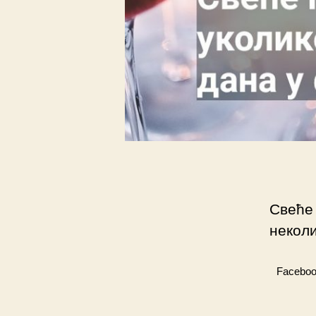
Свеће 
некол
Facebo