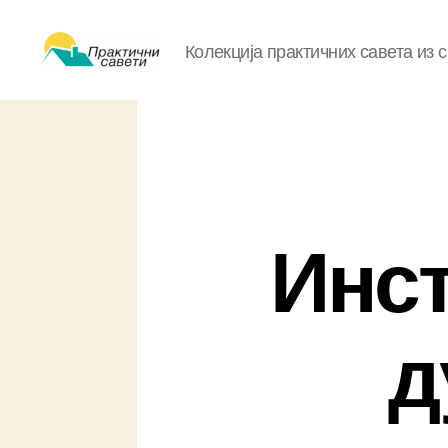
Колекција практичних савета из 
Практични
савети
Инст
д