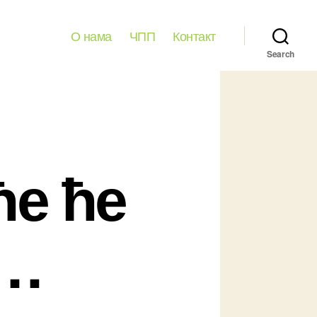
О нама
ЧПП
Контакт
Search
ће ће
 …