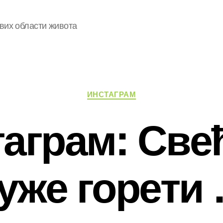
свих области живота
Категорије
ИНСТАГРАМ
аграм: Све
уже горети