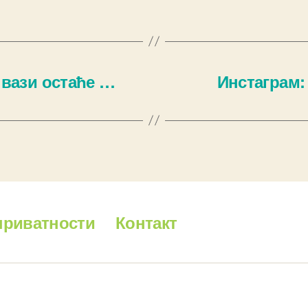
 вази остаће …
Инстаграм:
приватности
Контакт