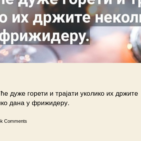
ће дуже горети и трајати уколико их држите
ико дана у фрижидеру.
ok Comments