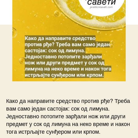
Како да направите средство против рђе? Треба
вам само један састојак: сок од лимуна.
Једноставно потопите зарђали нож или други
предмет у сок од лимуна на неко време и након
тога истрљајте сунђером или крпом.