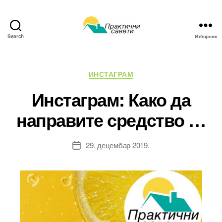
Search
Изборник
Практични
савети
Категорије
ИНСТАГРАМ
Инстаграм: Како да
направите средство …
29. децембар 2019.
Датум
чланка