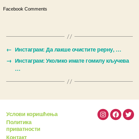
Facebook Comments
←
Инстаграм: Да лакше очистите рерну, …
→
Инстаграм: Уколико имате гомилу кључева
…
Услови коришћења
Instagram
Facebook
Twit
Политика
приватности
Контакт