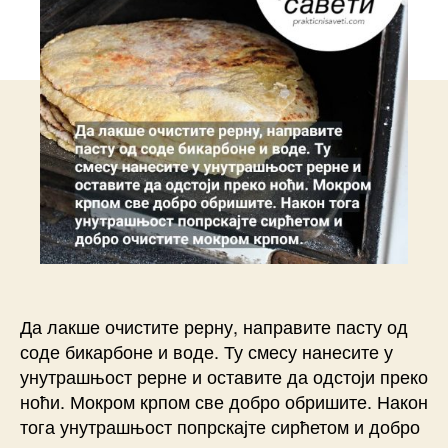
Да лакше очистите рерну, направите пасту од
соде бикарбоне и воде. Ту смесу нанесите у
унутрашњост рерне и оставите да одстоји преко
ноћи. Мокром крпом све добро обришите. Након
тога унутрашњост попрскајте сирћетом и добро