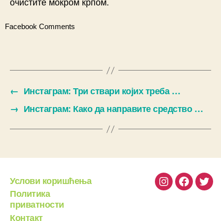
очистите мокром крпом.
Facebook Comments
←
Инстаграм: Три ствари којих треба …
→
Инстаграм: Како да направите средство …
Услови коришћења
Instagram
Facebook
Twit
Политика
приватности
Контакт