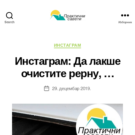
Search
Изборник
Практични
савети
Категорије
ИНСТАГРАМ
Инстаграм: Да лакше
очистите рерну, …
29. децембар 2019.
Датум
чланка