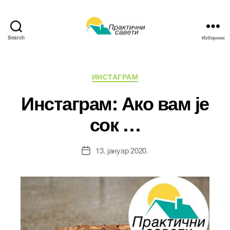
Search
Изборник
Практични
савети
Категорије
ИНСТАГРАМ
Инстаграм: Ако вам је
сок …
13. јануар 2020.
Датум
чланка