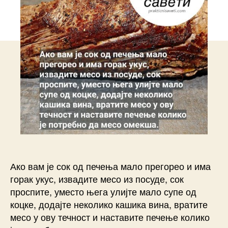
Ако вам је сок од печења мало прегорео и има
горак укус, извадите месо из посуде, сок
проспите, уместо њега улијте мало супе од
коцке, додајте неколико кашика вина, вратите
месо у ову течност и наставите печење колико