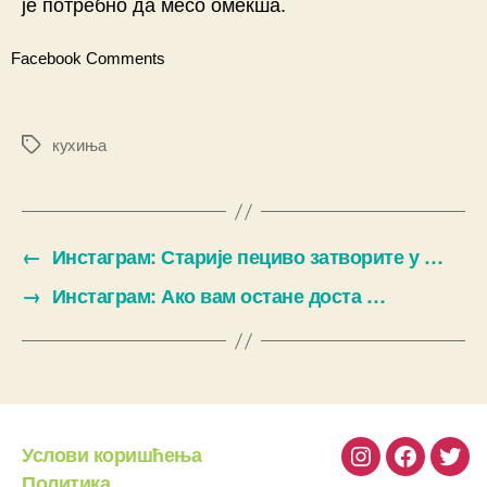
је потребно да месо омекша.
Facebook Comments
кухиња
Ознаке
←
Инстаграм: Старије пециво затворите у …
→
Инстаграм: Ако вам остане доста …
Услови коришћења
Instagram
Facebook
Twit
Политика