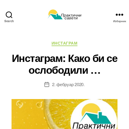
Search
Изборник
Практични
савети
Категорије
ИНСТАГРАМ
Инстаграм: Како би се
ослободили …
2. фебруар 2020.
Датум
чланка