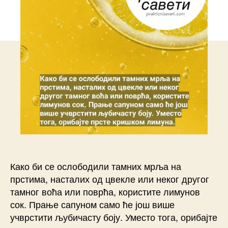
Како би се ослободили тамних мрља на
прстима, насталих од цвекле или неког другог
тамног воћа или поврћа, користите лимунов
сок. Прање сапуном само ће још више
учврстити љубичасту боју. Уместо тога, орибајте