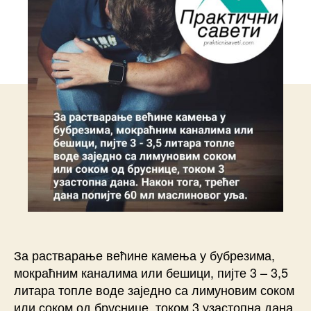
За растварање већине камења у бубрезима,
мокраћним каналима или бешици, пијте 3 – 3,5
литара топле воде заједно са лимуновим соком
или соком од бруснице, током 3 узастопна дана.