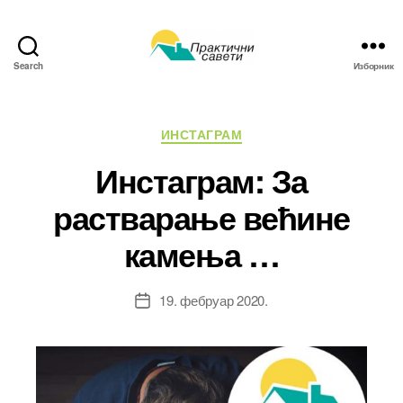
Search
Изборник
Практични
савети
Категорије
ИНСТАГРАМ
Инстаграм: За
растварање већине
камења …
19. фебруар 2020.
Датум
чланка