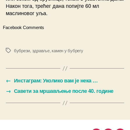
Након тога, трећег дана попијте 60 мл
маслиновог уља.
Facebook Comments
бубрези
,
здравље
,
камен у бубрегу
Ознаке
←
Инстаграм: Уколико вам је нека …
→
Савети за мршављење после 40. године