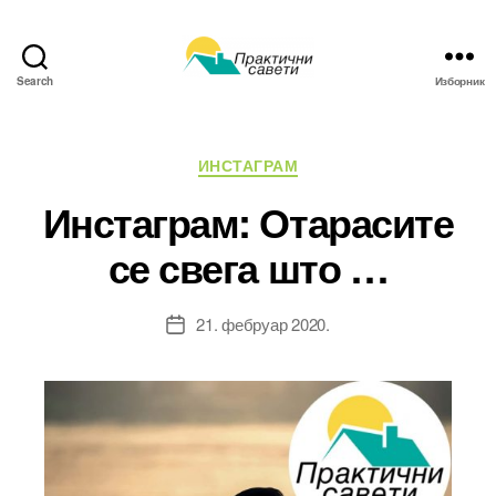
Search
Изборник
Практични
савети
Категорије
ИНСТАГРАМ
Инстаграм: Отарасите
се свега што …
21. фебруар 2020.
Датум
чланка