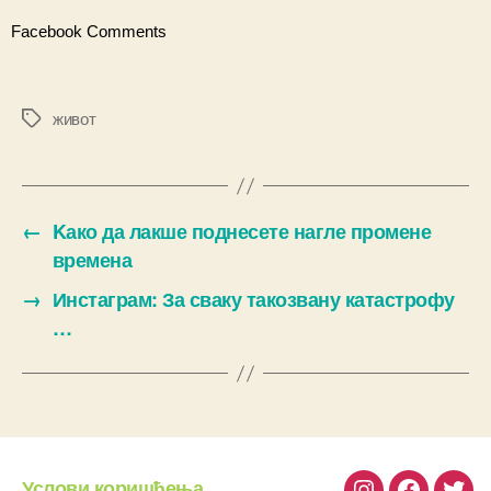
Facebook Comments
живот
Ознаке
←
Kако да лакше поднесете нагле промене
времена
→
Инстаграм: За сваку такозвану катастрофу
…
Услови коришћења