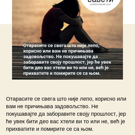
Отарасите се свега што није лепо, корисно или
вам не причињава задовољство. Не
покушавајте да заборавите своју прошлост, јер
ће увек бити део вас хтели ви то или не, већ је
прихватите и помирите се са њом.