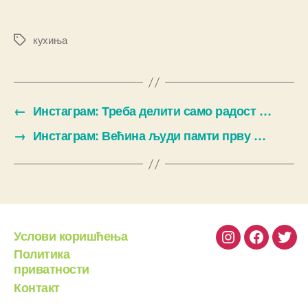
кухиња
Ознаке
←
Инстаграм: Треба делити само радост …
→
Инстаграм: Већина људи памти прву …
Услови коришћења
Instagram
Facebook
Twit
Политика
приватности
Контакт