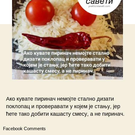
Ако кувате пиринач немојте стално дизати
поклопац и проверавати у којем је стању, јер
ћете тако добити кашасту смесу, а не пиринач.
Facebook Comments