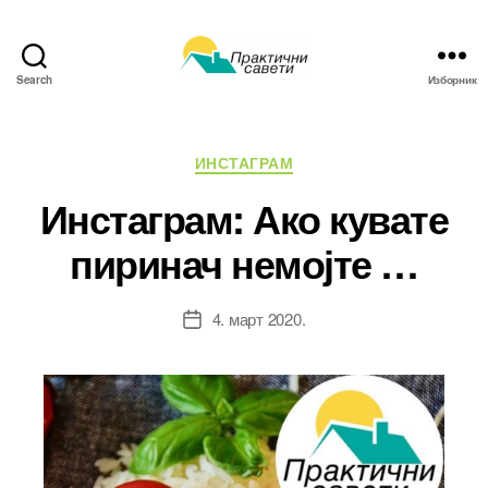
Search
Изборник
Практични
савети
Категорије
ИНСТАГРАМ
Инстаграм: Ако кувате
пиринач немојте …
4. март 2020.
Датум
чланка