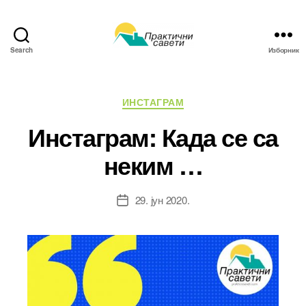
Search
Изборник
Практични
савети
Категорије
ИНСТАГРАМ
Инстаграм: Када се са
неким …
29. јун 2020.
Датум
чланка