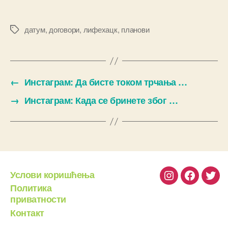
датум
,
договори
,
лифехацк
,
планови
Ознаке
←
Инстаграм: Да бисте током трчања …
→
Инстаграм: Када се бринете због …
Услови коришћења
Instagram
Facebook
Twit
Политика
приватности
Контакт