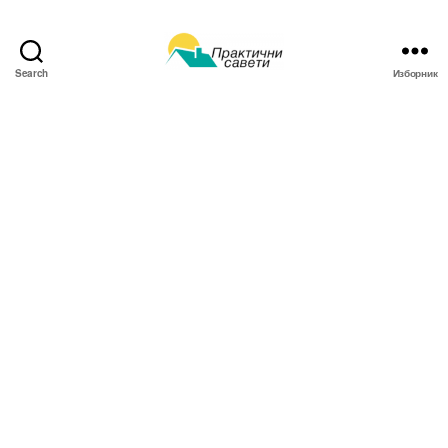
Search
Изборник
Практични
савети