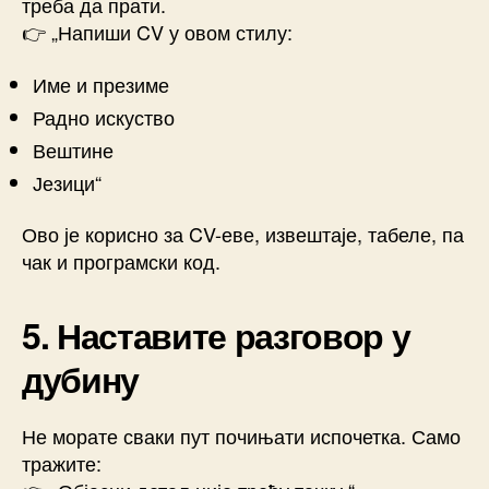
треба да прати.
👉 „Напиши CV у овом стилу:
Име и презиме
Радно искуство
Вештине
Језици“
Ово је корисно за CV-еве, извештаје, табеле, па
чак и програмски код.
5. Наставите разговор у
дубину
Не морате сваки пут почињати испочетка. Само
тражите: