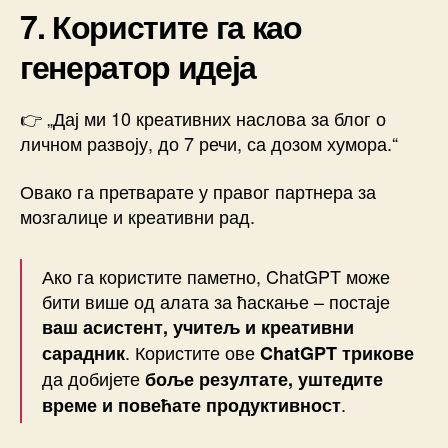
7. Користите га као
генератор идеја
👉 „Дај ми 10 креативних наслова за блог о
личном развоју, до 7 речи, са дозом хумора.“
Овако га претварате у правог партнера за
мозгалице и креативни рад.
Ако га користите паметно, ChatGPT може
бити више од алата за ћаскање – постаје
ваш асистент, учитељ и креативни
. Користите ове
сарадник
ChatGPT трикове
да добијете
боље резултате, уштедите
.
време и повећате продуктивност