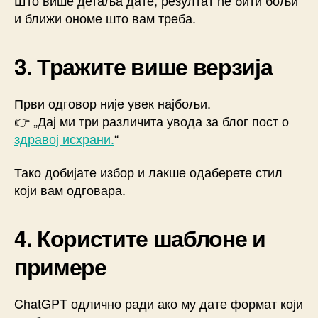
и ближи ономе што вам треба.
3. Тражите више верзија
Први одговор није увек најбољи.
👉 „Дај ми три различита увода за блог пост о
здравој исхрани.
“
Тако добијате избор и лакше одаберете стил
који вам одговара.
4. Користите шаблоне и
примере
ChatGPT одлично ради ако му дате формат који