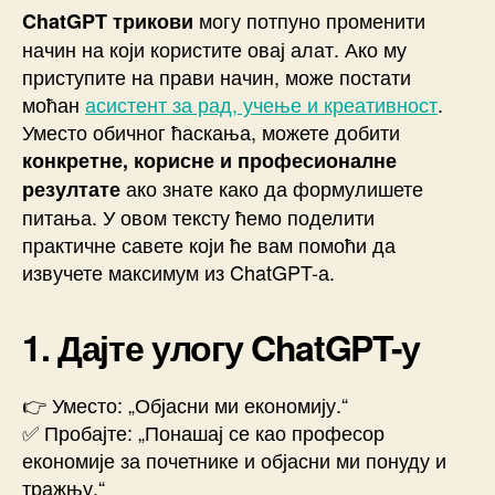
могу потпуно променити
ChatGPT трикови
начин на који користите овај алат. Ако му
приступите на прави начин, може постати
моћан
асистент за рад, учење и креативност
.
Уместо обичног ћаскања, можете добити
конкретне, корисне и професионалне
ако знате како да формулишете
резултате
питања. У овом тексту ћемо поделити
практичне савете који ће вам помоћи да
извучете максимум из ChatGPT-а.
1. Дајте улогу ChatGPT-у
👉 Уместо: „Објасни ми економију.“
✅ Пробајте: „Понашај се као професор
економије за почетнике и објасни ми понуду и
тражњу.“