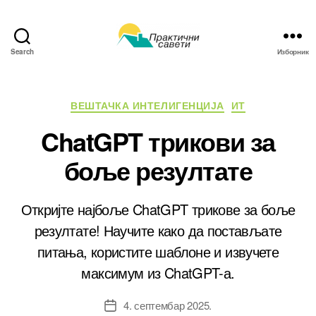
Search
Изборник
Практични
савети
Категорије
ВЕШТАЧКА ИНТЕЛИГЕНЦИЈА
ИТ
ChatGPT трикови за
боље резултате
Откријте најбоље ChatGPT трикове за боље
резултате! Научите како да постављате
питања, користите шаблоне и извучете
максимум из ChatGPT-а.
4. септембар 2025.
Датум