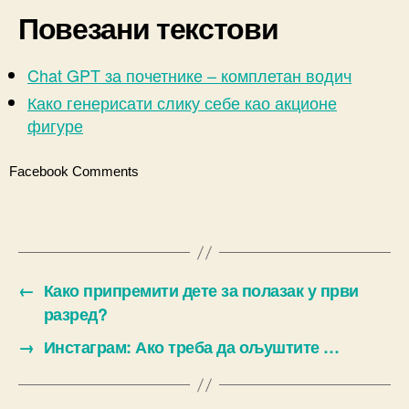
Повезани текстови
Chat GPT за почетнике – комплетан водич
Како генерисати слику себе као акционе
фигуре
Facebook Comments
←
Како припремити дете за полазак у први
разред?
→
Инстаграм: Ако треба да ољуштите …