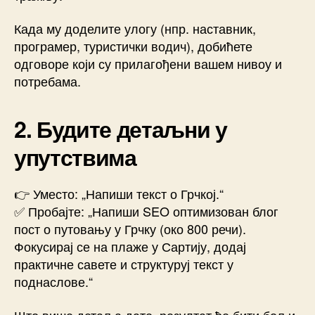
Када му доделите улогу (нпр. наставник,
програмер, туристички водич), добићете
одговоре који су прилагођени вашем нивоу и
потребама.
2. Будите детаљни у
упутствима
👉 Уместо: „Напиши текст о Грчкој.“
✅ Пробајте: „Напиши SEO оптимизован блог
пост о путовању у Грчку (око 800 речи).
Фокусирај се на плаже у Сартију, додај
практичне савете и структуруј текст у
поднаслове.“
Што више детаља дате, резултат ће бити бољи