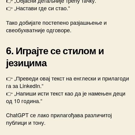
👉 „Објасни детаљније трећу тачку.“
👉 „Настави где си стао.“
Тако добијате постепено разјашњење и
свеобухватније одговоре.
6. Играјте се стилом и
језицима
👉 „Преведи овај текст на енглески и прилагоди
га за LinkedIn.“
👉 „Напиши исти текст као да је намењен деци
од 10 година.“
ChatGPT се лако прилагођава различитој
публици и тону.