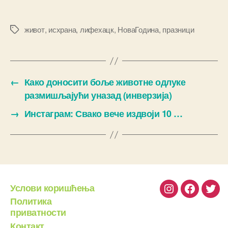
живот
,
исхрана
,
лифехацк
,
НоваГодина
,
празници
Ознаке
←
Како доносити боље животне одлуке
размишљајући уназад (инверзија)
→
Инстаграм: Свако вече издвоји 10 …
Услови коришћења
Instagram
Facebook
Twit
Политика
приватности
Контакт