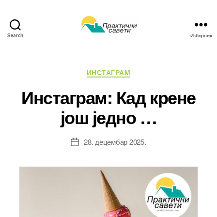
Search
Изборник
Практични
савети
Категорије
ИНСТАГРАМ
Инстаграм: Кад крене
још једно …
28. децембар 2025.
Датум
чланка